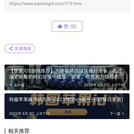
https://www.panlongid.com/173.html
赞
(0)
生成海报
【苹果IOS游戏推荐】为终极塔防猛攻做好准备。在这
场史诗般的科幻冒险中建造、部署、研究和升级你的防
御工事—2112TD：塔防生存
上一篇
2023年 6月 7日 上午7:13
韩服苹果账号id共享-2023韩国ios账号分享[每日更新]
2023年 6月 9日 上午7:10
下一篇
相关推荐