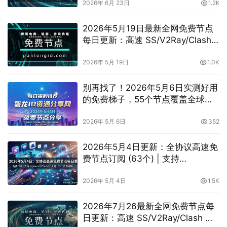
vless/shadowrocket/trojan/vmess
2026年 6月 23日
1.2K
免费节点
2026年5月19日最新全网免费节点
每日更新：高速 SS/V2Ray/Clash
订阅分享，
vless/shadowrocket/vmess节点
2026年 5月 19日
1.0K
别再找了！2026年5月6日实测好用
的免费梯子，55个节点覆盖全球，
低延迟办公首选
2026年 5月 6日
352
2026年5月4日更新：全协议高速免
费节点订阅 (63个) | 支持
Hysteria2/Clash/小火箭
2026年 5月 4日
1.5K
2026年7月26最新全网免费节点每
日更新：高速 SS/V2Ray/Clash 订