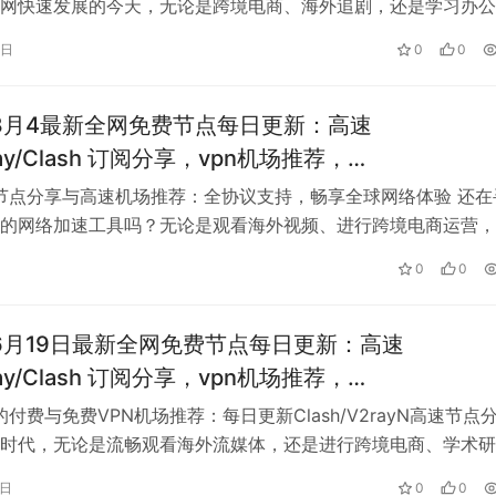
网快速发展的今天，无论是跨境电商、海外追剧，还是学习办公
速的网络环境都十…
3日
0
0
年8月4最新全网免费节点每日更新：高速
Ray/Clash 订阅分享，vpn机场推荐，
shadowrocket/trojan/vmess免费节点
费节点分享与高速机场推荐：全协议支持，畅享全球网络体验 还在
的网络加速工具吗？无论是观看海外视频、进行跨境电商运营，
、资料查询，一个快速稳定的网络…
0
0
年6月19日最新全网免费节点每日更新：高速
Ray/Clash 订阅分享，vpn机场推荐，
shadowrocket/trojan/vmess免费节点
的付费与免费VPN机场推荐：每日更新Clash/V2rayN高速节点
时代，无论是流畅观看海外流媒体，还是进行跨境电商、学术研
定高速的科学上网工…
9日
0
0