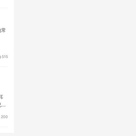
地常
515
耳
已经
200