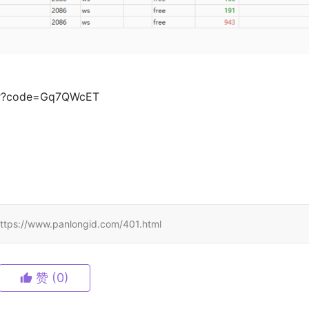
er?code=Gq7QWcET
w.panlongid.com/401.html
赞
(0)