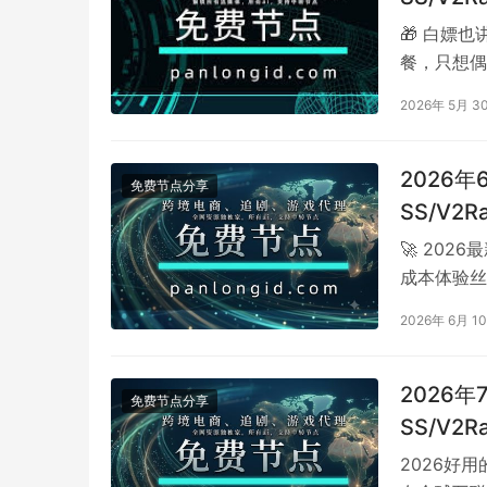
vless/
🎁 白嫖
餐，只想偶尔
项目。没问
2026年 5月 3
2026
免费节点分享
SS/V2
vless/
🚀 202
成本体验丝
一批免费Sh
2026年 6月 1
2026
免费节点分享
SS/V2
vless/
2026好用