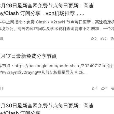
年6月26日最新全网免费节点每日更新：高速
Ray/Clash 订阅分享，vpn机场推荐，
shadowrocket/trojan/vmess免费节点
科学上网指南：免费 Clash / V2rayN 节点每日更新，高速稳定
跨境办公、海外内容访问以及学术资料查询需求不断增加，一个
网络连接已经成…
6日
0
0
年7月17日最新免费分享节点
点：https://panlongid.com/node-share/20240717.txt
v2rayn或v2rayng中从剪切板批量导入 机场…
7日
0
0
年5月30日最新全网免费节点每日更新：高速
ay/Clash 订阅分享，