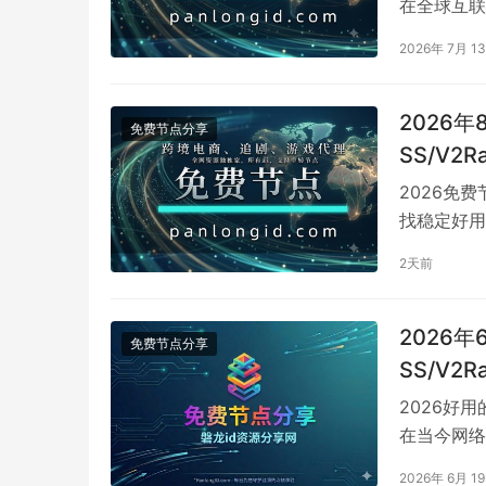
在全球互联
一个稳定高
2026年 7月 1
2026
免费节点分享
SS/V2
vless/
2026免
找稳定好用
是游戏加速
2天前
2026
免费节点分享
SS/V2
vless/
2026好用
在当今网络
究，一款稳
2026年 6月 1