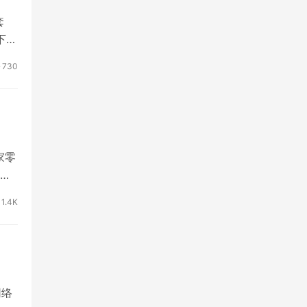
套
 下个
730
家零
新
1.4K
网络