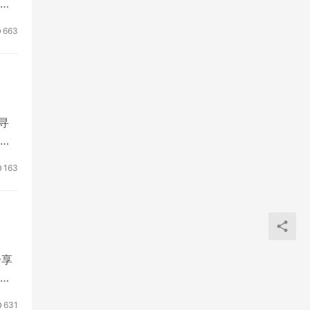
，
663
寻
还
163
分享
631