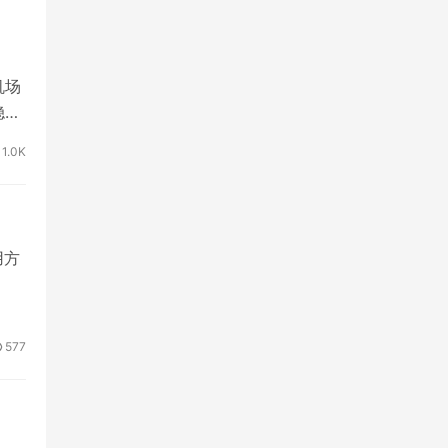
机场
稳
1.0K
食用方
577