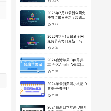
3.3K
享，vpn机场推荐，
vless/shadowrocket/troj
an/vmess免费节点
2026年7月11最新全网免
费节点每日更新：高速
SS/V2Ray/Clash 订阅分
3.2K
享，vpn机场推荐，
vless/shadowrocket/troj
an/vmess免费节点
2026年7月1日最新全网
免费节点每日更新：高速
SS/V2Ray/Clash 订阅分
2.9K
享，vpn机场推荐，
vless/shadowrocket/troj
an/vmess免费节点
2024台湾苹果ID账号共
享-台区Apple ID分享[最
新免费]
2.8K
2024年最新美国小火箭ID
共享-免费美区
shadowerocket账号分享
2.7K
2024最新日本苹果ID账号