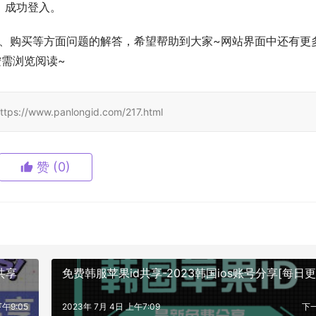
码，成功登入。
使用、购买等方面问题的解答，希望帮助到大家~网站界面中还有更
按需浏览阅读~
w.panlongid.com/217.html
赞
(0)
共享
免费韩服苹果id共享-2023韩国ios账号分享[每日更
下午9:05
2023年 7月 4日 上午7:09
下