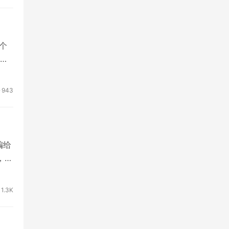
个
苹
943
编给
，这
1.3K