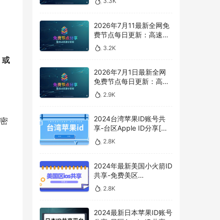
3.3K
享，vpn机场推荐，
vless/shadowrocket/troj
an/vmess免费节点
2026年7月11最新全网免
费节点每日更新：高速
SS/V2Ray/Clash 订阅分
3.2K
享，vpn机场推荐，
」或
vless/shadowrocket/troj
an/vmess免费节点
2026年7月1日最新全网
免费节点每日更新：高速
SS/V2Ray/Clash 订阅分
2.9K
享，vpn机场推荐，
vless/shadowrocket/troj
an/vmess免费节点
2024台湾苹果ID账号共
和密
享-台区Apple ID分享[最
新免费]
2.8K
2024年最新美国小火箭ID
共享-免费美区
shadowerocket账号分享
2.8K
2024最新日本苹果ID账号