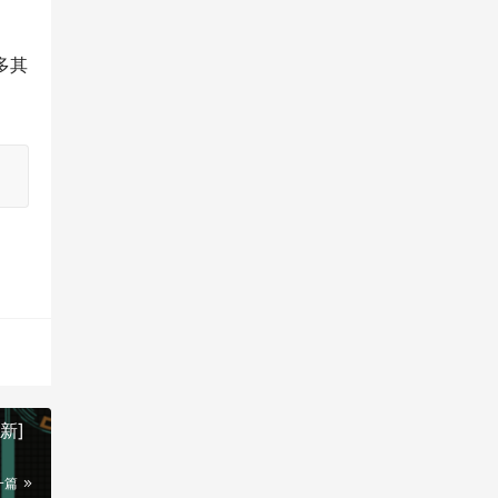
多其
新]
一篇