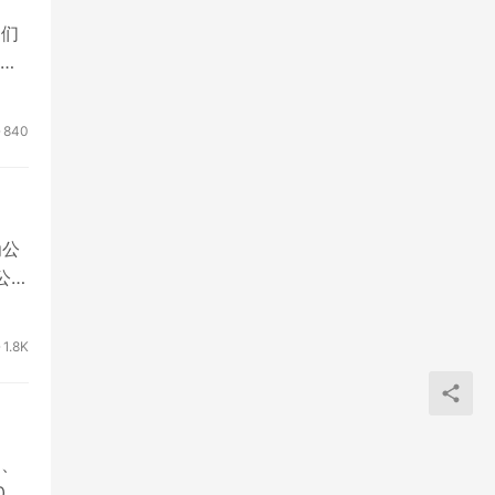
户们
美
840
为公
公众
1.8K
习、
23