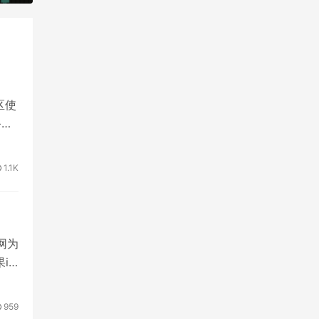
区使
备了
1.1K
源网为
id
959