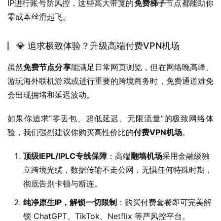
IP进行账号防风控，这些高大带宽的
免费梯子
节点都能助你
零成本丝滑起飞。
💎 追求极致体验？升级高端付费VPN机场
虽然
免费节点分享
能满足日常网页浏览，但在网络晚高峰、
游玩海外联机游戏或进行重要的跨境商务时，免费通道难免
会出现拥堵和延迟波动。
如果你追求“零丢包、超低延迟、无限流量”的极致网络体
验，我们强烈建议你购买高性价比的
付费VPN机场
。
顶级IEPL/IPLC专线保障
：高端
翻墙机场
采用金融级独
立跨境光缆，数据传输不走公网，无惧任何特殊时期，
彻底告别卡顿与断连。
纯净原生IP，解锁一切限制
：购买付费套餐即可完美解
锁 ChatGPT、TikTok、Netflix 等严风控平台。