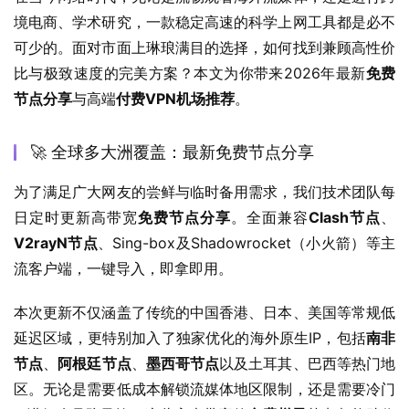
境电商、学术研究，一款稳定高速的科学上网工具都是必不
可少的。面对市面上琳琅满目的选择，如何找到兼顾高性价
比与极致速度的完美方案？本文为你带来2026年最新
免费
节点分享
与高端
付费VPN机场推荐
。
🚀 全球多大洲覆盖：最新免费节点分享
为了满足广大网友的尝鲜与临时备用需求，我们技术团队每
日定时更新高带宽
免费节点分享
。全面兼容
Clash节点
、
V2rayN节点
、Sing-box及Shadowrocket（小火箭）等主
流客户端，一键导入，即拿即用。
本次更新不仅涵盖了传统的中国香港、日本、美国等常规低
延迟区域，更特别加入了独家优化的海外原生IP，包括
南非
节点
、
阿根廷节点
、
墨西哥节点
以及土耳其、巴西等热门地
区。无论是需要低成本解锁流媒体地区限制，还是需要冷门